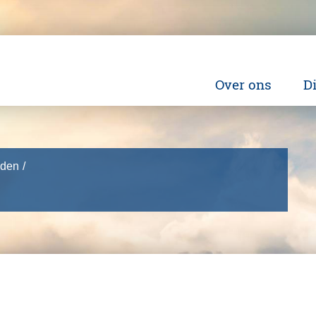
Over ons
D
Wie zijn wij
H
Ingeschreven bi
Ma
sden
Dienstverlenin
Fi
Pe
Be
O
Ve