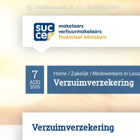
info@succesfd.nl
|
+3133-4613347
Over ons
Wie zijn wij
Ingeschreven bij
Dienstverleningsdocument
7
Home
Zakelijk
Medewerkers in Leu
Verzuimverzekering
Diensten
AUG
2026
Hypotheek
Makelaardij
Financiën
Verzuimverzekering
Pensioen