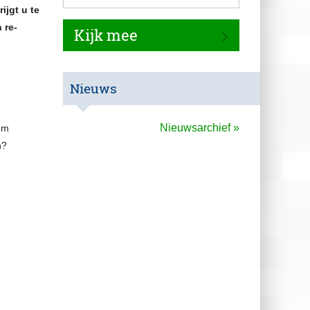
ijgt u te
erknemers
Downloads
 re-
Kijk mee
Polismap
Nieuws
Nieuwsarchief »
om
n?