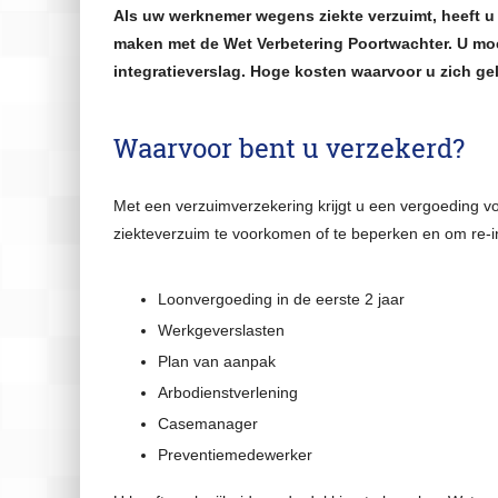
Bedrijfsverzekeringen
Als uw werknemer wegens ziekte verzuimt, heeft u 
Ondernemer
maken met de Wet Verbetering Poortwachter. U mo
integratieverslag. Hoge kosten waarvoor u zich ge
Verzekeringen
Werknemers
Waarvoor bent u verzekerd?
Klantenservice
Met een verzuimverzekering krijgt u een vergoeding v
Financiële Update
ziekteverzuim te voorkomen of te beperken en om re-i
Terugbelservice
Loonvergoeding in de eerste 2 jaar
Afspraak maken
Werkgeverslasten
Adreswijziging
Plan van aanpak
Autowijziging
Arbodienstverlening
Casemanager
Schade melden
Preventiemedewerker
Klacht melden