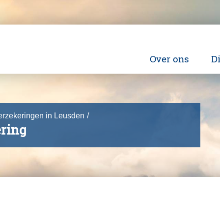
Over ons
D
Wie zijn wij
H
Ingeschreven bi
Ma
verzekeringen in Leusden
Dienstverlenin
Fi
ring
Pe
Be
O
Ve