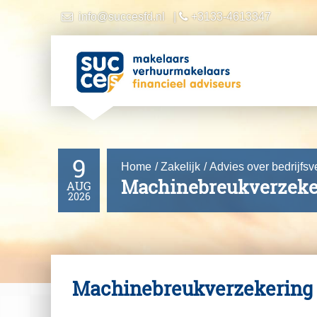
info@succesfd.nl
|
+3133-4613347
Over ons
Wie zijn wij
Ingeschreven bij
Dienstverleningsdocument
9
Home
Zakelijk
Advies over bedrijfs
Machinebreukverzeke
Diensten
AUG
2026
Hypotheek
Makelaardij
Financiën
Machinebreukverzekering
Pensioen