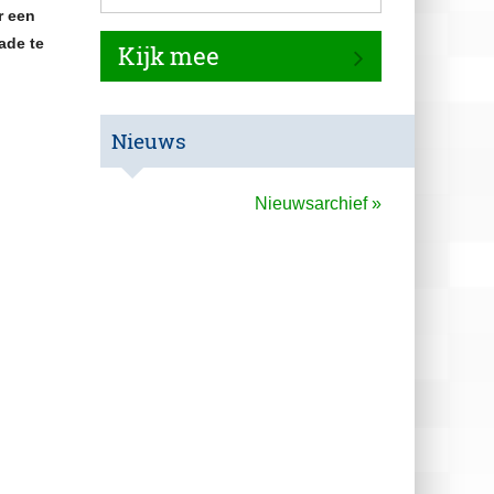
r een
erknemers
Downloads
ade te
Kijk mee
Polismap
Nieuws
Nieuwsarchief »