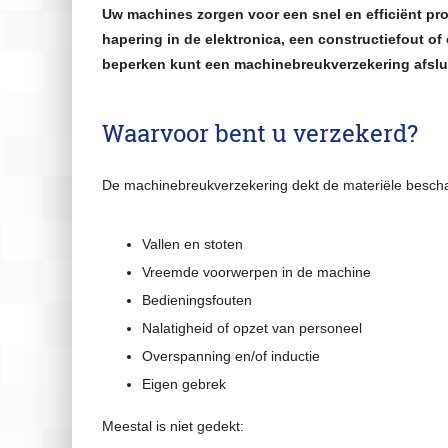
Bedrijfsverzekeringen
Uw machines zorgen voor een snel en efficiënt pr
Ondernemer
hapering in de elektronica, een constructiefout 
beperken kunt een machinebreukverzekering afslu
Verzekeringen
Werknemers
Waarvoor bent u verzekerd?
Klantenservice
De machinebreukverzekering dekt de materiële beschad
Financiële Update
Terugbelservice
Vallen en stoten
Vreemde voorwerpen in de machine
Afspraak maken
Bedieningsfouten
Adreswijziging
Nalatigheid of opzet van personeel
Autowijziging
Overspanning en/of inductie
Schade melden
Eigen gebrek
Klacht melden
Meestal is niet gedekt: