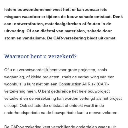
Bedrijfsverzekeringen
Iedere bouwondernemer weet het: er kan zomaar iets
Ondernemer
misgaan waardoor er tijdens de bouw schade ontstaat. Denk
Verzekeringen
aan: ontwerpfouten, materiaalgebreken of fouten in de
uitvoering. Of aan diefstal van materialen, schade door
Werknemers
storm en vandalisme. De CAR-verzekering biedt uitkomst.
Klantenservice
Waarvoor bent u verzekerd?
Financiële Update
Terugbelservice
Of u nu verantwoordelijk bent voor grote projecten, zoals
wegaanleg, of kleine projecten, zoals de verbouwing van een
Afspraak maken
woonhuis: u kunt niet om een Construction All Risk (CAR)-
Adreswijziging
verzekering heen. U bent gedurende het hele bouwproject
verzekerd en de verzekering kan worden verlengd als het project
Autowijziging
uitloopt. Ook schade die ontstaat of ontdekt wordt in de
Schade melden
onderhoudsperiode na de bouwperiode kunt u meeverzekeren.
Klacht melden
De CAR-verzekering kent verschillende onderdelen waar u uit